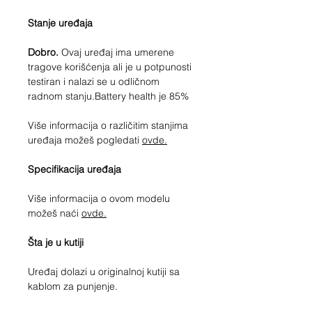
Stanje uređaja
Dobro.
Ovaj uređaj ima umerene
tragove korišćenja ali je u potpunosti
testiran i nalazi se u odličnom
radnom stanju.Battery health je 85%
Više informacija o različitim stanjima
uređaja možeš pogledati
ovde.
Specifikacija uređaja
Više informacija o ovom modelu
možeš naći
ovde.
Šta je u kutiji
Uređaj dolazi u originalnoj kutiji sa
kablom za punjenje.