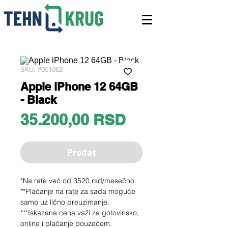
SKU: #001062
Apple iPhone 12 64GB
- Black
Price
35.200,00 RSD
Prodat
*Na rate već od 3520 rsd/mesečno.
**Plaćanje na rate za sada moguće
samo uz lično preuzimanje.
***Iskazana cena važi za gotovinsko,
online i plaćanje pouzećem.