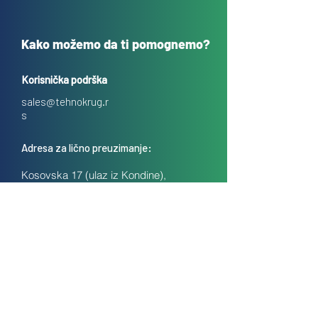
Kako možemo da ti pomognemo?
Korisnička podrška
sales@tehnokrug.r
s
Adresa za lično preuzimanje:
Kosovska 17 (ulaz iz Kondine),
Beograd, Srbija
O nama
Kontakt
Česta pitanja