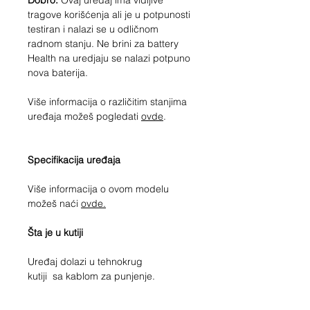
Dobro.
Ovaj uređaj ima vidljive
tragove korišćenja ali je u potpunosti
testiran i nalazi se u odličnom
radnom stanju. Ne brini za battery
Health na uredjaju se nalazi potpuno
nova baterija.
Više informacija o različitim stanjima
uređaja možeš pogledati
ovde
.
Specifikacija uređaja
Više informacija o ovom modelu
možeš naći
ovde.
Šta je u kutiji
Uređaj dolazi u tehnokrug
kutiji sa kablom za punjenje.