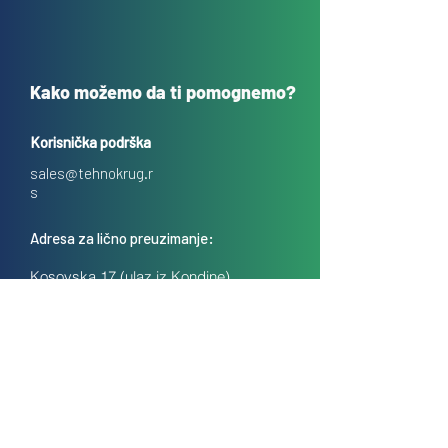
Kako možemo da ti pomognemo?
Korisnička podrška
sales@tehnokrug.r
s
Adresa za lično preuzimanje:
Kosovska 17 (ulaz iz Kondine),
Beograd, Srbija
O nama
Kontakt
Česta pitanja