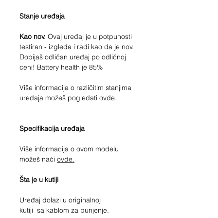
Stanje uređaja
Kao nov.
Ovaj uređaj je u potpunosti
testiran - izgleda i radi kao da je nov.
Dobijaš odličan uređaj po odličnoj
ceni! Battery health je 85%
Više informacija o različitim stanjima
uređaja možeš pogledati
ovde
.
Specifikacija uređaja
Više informacija o ovom modelu
možeš naći
ovde.
Šta je u kutiji
Uređaj dolazi u originalnoj
kutiji sa kablom za punjenje.