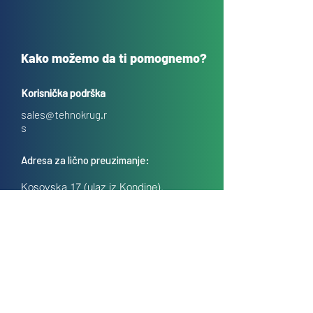
Kako možemo da ti pomognemo?
Korisnička podrška
sales@tehnokrug.r
s
Adresa za lično preuzimanje:
Kosovska 17 (ulaz iz Kondine),
Beograd, Srbija
O nama
Kontakt
Česta pitanja