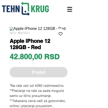
SKU: #001021
Apple iPhone 12
128GB - Red
Price
42.800,00 RSD
Prodat
*Na rate već od 4280 rsd/mesečno.
**Plaćanje na rate za sada moguće
samo uz lično preuzimanje.
***Iskazana cena važi za gotovinsko,
online i plaćanje pouzećem.