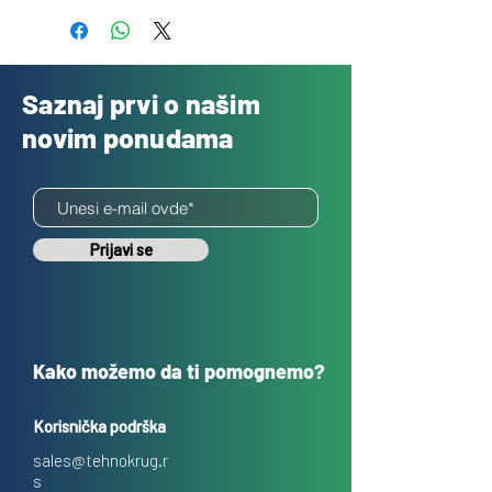
Saznaj prvi o našim
novim ponudama
Prijavi se
Kako možemo da ti pomognemo?
Korisnička podrška
sales@tehnokrug.r
s