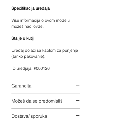
Specifikacija uređaja
Više informacija o ovom modelu
možeš naći
ovde
.
Sta je u kutiji
Uređaj dolazi sa kablom za punjenje
(tanko pakovanje).
ID uredjaja: #000120
Garancija
Garancija 24 meseca
Možeš da se predomisliš
Imaš 14 dana da vratiš uređaj ukoliko
Dostava/Isporuka
nisi zadovoljan
Besplatno