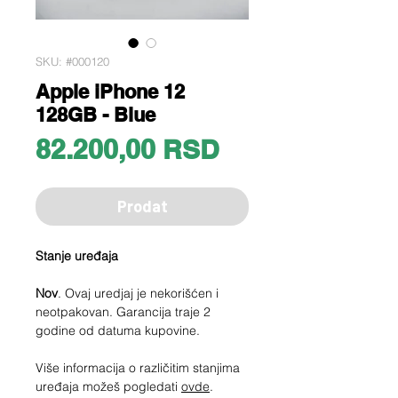
SKU: #000120
Apple iPhone 12
128GB - Blue
Price
82.200,00 RSD
Prodat
Stanje uređaja
Nov
. Ovaj uredjaj je nekorišćen i
neotpakovan. Garancija traje 2
godine od datuma kupovine.
Više informacija o različitim stanjima
uređaja možeš pogledati
ovde
.