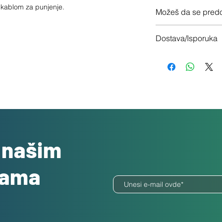
12 meseci garancije
sa kablom za punjenje.
Možeš da se predo
Imaš 14 dana da vrati
Dostava/Isporuka
Besplatno
o našim
dama