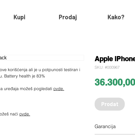
Kupi
Prodaj
Kako?
Apple iPhone
SKU: #000967
ve korišćenja ali je u potpunosti testiran i
. Battery health je 83%
36.300,0
jima uređaja možeš pogledati
ovde.
Prodat
možeš naći
ovde.
Garancija