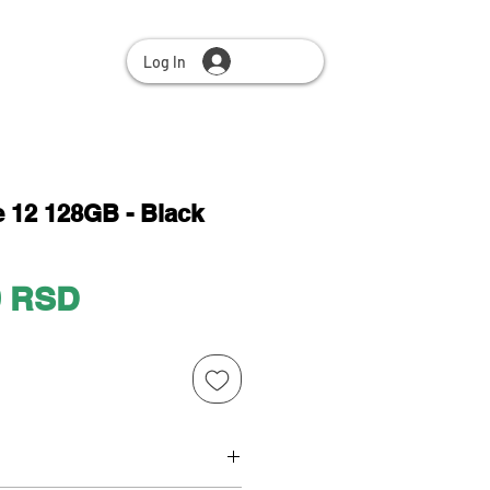
Log In
 12 128GB - Black
Price
0 RSD