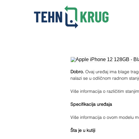
Dobro.
Ovaj uređaj ima blage trago
nalazi se u odličnom radnom stanju
Više informacija o različitim stan
Specifikacija uređaja
Više informacija o ovom modelu 
Šta je u kutiji