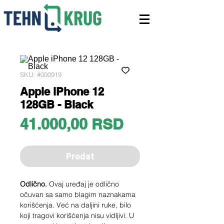
SKU: #000919
Apple iPhone 12
128GB - Black
Price
41.000,00 RSD
Prodat
Odlično.
Ovaj uređaj je odlično
očuvan sa samo blagim naznakama
korišćenja. Već na daljini ruke, bilo
koji tragovi korišćenja nisu vidljivi. U