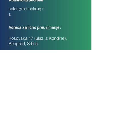
sales@tehnokrug.r
s
Adresa za lično preuzimanje:
Kosovska 17 (ulaz iz Kondine),
Beograd, Srbija
O nama
Kontakt
Česta pitanja
Uslovi prodaje na daljinu
Politika privatnosti
Kolačići (cookies)