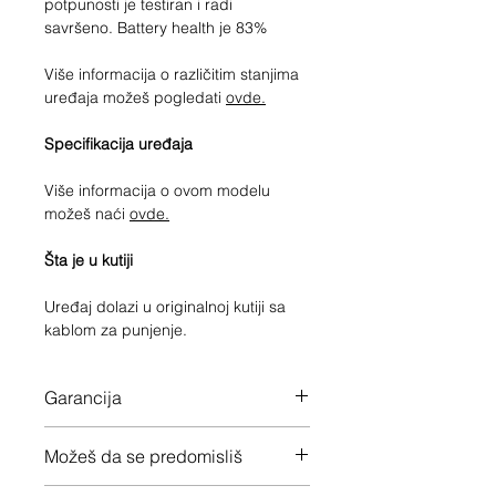
potpunosti je testiran i radi
savršeno. Battery health je 83%
Više informacija o različitim stanjima
uređaja možeš pogledati
ovde.
Specifikacija uređaja
Više informacija o ovom modelu
možeš naći
ovde.
Šta je u kutiji
Uređaj dolazi u originalnoj kutiji sa
kablom za punjenje.
Garancija
12 meseci garancije na ceo uređaj
Možeš da se predomisliš