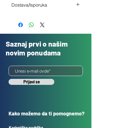
Imaš 14 dana da vratiš uređaj ukoliko
Dostava/Isporuka
nisi zadovoljan
Besplatno
Saznaj prvi o našim
novim ponudama
Prijavi se
Kako možemo da ti pomognemo?
Korisnička podrška