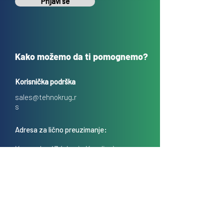
Prijavi se
Kako možemo da ti pomognemo?
Korisnička podrška
sales@tehnokrug.r
s
Adresa za lično preuzimanje:
Kosovska 17 (ulaz iz Kondine),
Beograd, Srbija
O nama
Kontakt