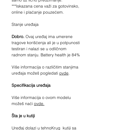
samo uz lično preuzimanje.
***Iskazana cena važi za gotovinsko,
online i plaćanje pouzećem.
Stanje uređaja
Dobro.
Ovaj uređaj ima umerene
tragove korišćenja ali je u potpunosti
testiran i nalazi se u odličnom
radnom stanju. Battery health je 84%
Više informacija o različitim stanjima
uređaja možeš pogledati
ovde
.
Specifikacija uređaja
Više informacija o ovom modelu
možeš naći
ovde.
Šta je u kutiji
Uređaj dolazi u tehnoKrug kutiji sa