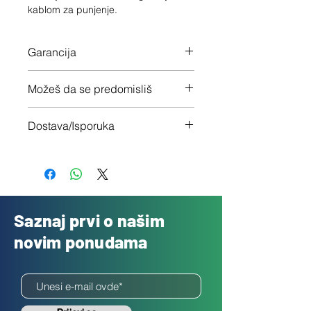
kablom za punjenje.
Garancija
12 meseci garancije na ceo uređaj
Možeš da se predomisliš
Imaš 14 dana da vratiš uređaj ukoliko
Dostava/Isporuka
nisi zadovoljan
Besplatno
Saznaj prvi o našim
novim ponudama