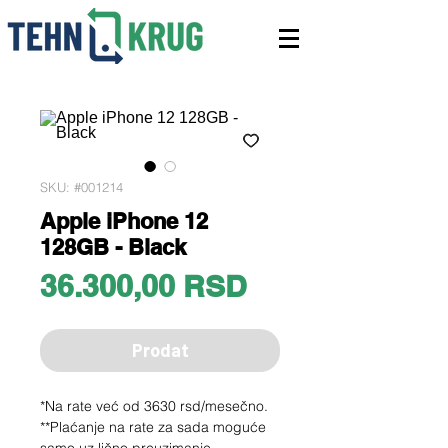
SKU: #001214
Apple iPhone 12
128GB - Black
Price
36.300,00 RSD
Prodat
*Na rate već od 3630 rsd/mesečno.
**Plaćanje na rate za sada moguće