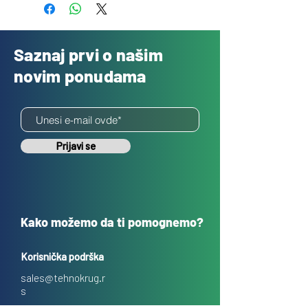
Saznaj prvi o našim
novim ponudama
Prijavi se
Kako možemo da ti pomognemo?
Korisnička podrška
sales@tehnokrug.r
s