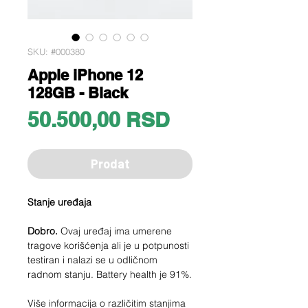
SKU: #000380
Apple iPhone 12
128GB - Black
Price
50.500,00 RSD
Prodat
Stanje uređaja
Dobro.
Ovaj uređaj ima umerene
tragove korišćenja ali je u potpunosti
testiran i nalazi se u odličnom
radnom stanju. Battery health je 91%.
Više informacija o različitim stanjima