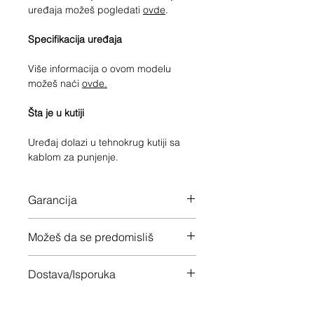
uređaja možeš pogledati
ovde
.
Specifikacija uređaja
Više informacija o ovom modelu
možeš naći
ovde.
Šta je u kutiji
Uređaj dolazi u tehnokrug kutiji sa
kablom za punjenje.
Garancija
12 meseci garancije na ceo uređaj
Možeš da se predomisliš
Imaš 14 dana da vratiš uređaj ukoliko
Dostava/Isporuka
nisi zadovoljan
Besplatno