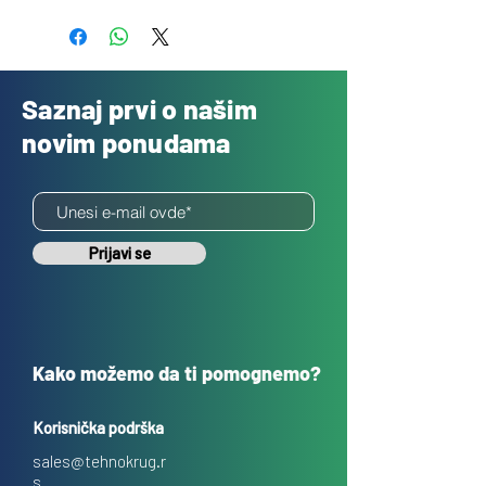
Besplatno
Saznaj prvi o našim
novim ponudama
Prijavi se
Kako možemo da ti pomognemo?
Korisnička podrška
sales@tehnokrug.r
s