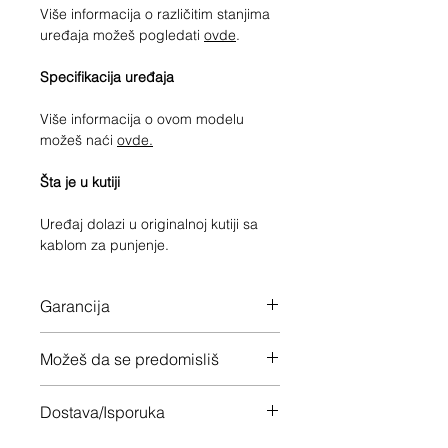
Više informacija o različitim stanjima
uređaja možeš pogledati
ovde
.
Specifikacija uređaja
Više informacija o ovom modelu
možeš naći
ovde.
Šta je u kutiji
Uređaj dolazi u originalnoj kutiji sa
kablom za punjenje.
Garancija
12 meseci garancije na ceo uređaj
Možeš da se predomisliš
Imaš 14 dana da vratiš uređaj ukoliko
Dostava/Isporuka
nisi zadovoljan