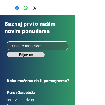
Besplatno
Saznaj prvi o našim
novim ponudama
Prijavi se
Kako možemo da ti pomognemo?
Korisnička podrška
sales@tehnokrug.r
s