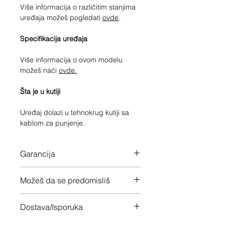
Više informacija o različitim stanjima
uređaja možeš pogledati
ovde
.
Specifikacija uređaja
Više informacija o ovom modelu
možeš naći
ovde.
Šta je u kutiji
Uređaj dolazi u tehnokrug kutiji sa
kablom za punjenje.
Garancija
12 meseci garancije na ceo uređaj
Možeš da se predomisliš
Imaš 14 dana da vratiš uređaj ukoliko
Dostava/Isporuka
nisi zadovoljan