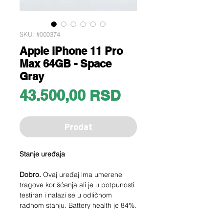
SKU: #000374
Apple iPhone 11 Pro
Max 64GB - Space
Gray
Price
43.500,00 RSD
Prodat
Stanje uređaja
Dobro.
Ovaj uređaj ima umerene
tragove korišćenja ali je u potpunosti
testiran i nalazi se u odličnom
radnom stanju. Battery health je 84%.