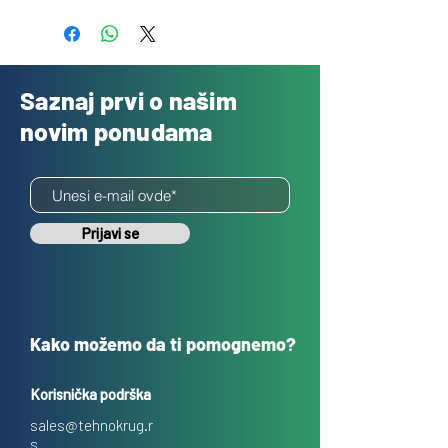
Besplatno
Saznaj prvi o našim
novim ponudama
Prijavi se
Kako možemo da ti pomognemo?
Korisnička podrška
sales@tehnokrug.r
s