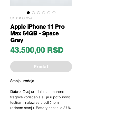
SKU: #000359
Apple iPhone 11 Pro
Max 64GB - Space
Gray
Price
43.500,00 RSD
Prodat
Stanje uređaja
Dobro.
Ovaj uređaj ima umerene
tragove korišćenja ali je u potpunosti
testiran i nalazi se u odličnom
radnom stanju. Battery health je 87%.