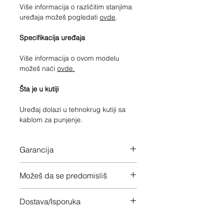
Više informacija o različitim stanjima
uređaja možeš pogledati
ovde
.
Specifikacija uređaja
Više informacija o ovom modelu
možeš naći
ovde.
Šta je u kutiji
Uređaj dolazi u tehnokrug kutiji sa
kablom za punjenje.
Garancija
12 meseci garancije na ceo uređaj
Možeš da se predomisliš
Imaš 14 dana da vratiš uređaj ukoliko
Dostava/Isporuka
nisi zadovoljan