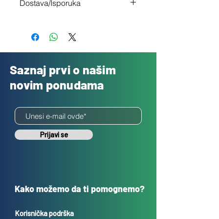
Dostava/Isporuka
nisi zadovoljan
Besplatno
Saznaj prvi o našim
novim ponudama
Prijavi se
Kako možemo da ti pomognemo?
Korisnička podrška