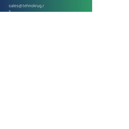
sales@tehnokrug.r
s
Adresa za lično preuzimanje:
Kosovska 17 (ulaz iz Kondine),
Beograd, Srbija
O nama
Kontakt
Česta pitanja
Uslovi prodaje na daljinu
Politika privatnosti
Kolačići (cookies)