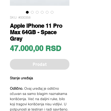
SKU: #000358
Apple iPhone 11 Pro
Max 64GB - Space
Gray
Price
47.000,00 RSD
Prodat
Stanje uređaja
Odlično.
Ovaj uređaj je odlično
očuvan sa samo blagim naznakama
korišćenja. Već na daljini ruke, bilo
koji tragovi korišćenja nisu vidljivi. U
potpunosti je testiran i radi savršeno.