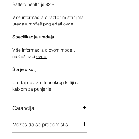
Battery health je 82%.
Više informacija o različitim stanjima
uređaja možeš pogledati
ovde
.
Specifikacija uređaja
Više informacija o ovom modelu
možeš naći
ovde.
Šta je u kutiji
Uređaj dolazi u tehnokrug kutiji sa
kablom za punjenje.
Garancija
12 meseci garancije na ceo uređaj
Možeš da se predomisliš
Imaš 14 dana da vratiš uređaj ukoliko