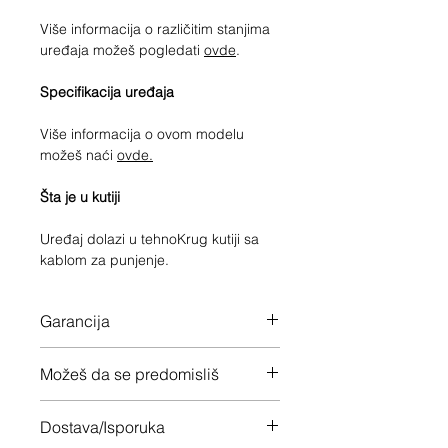
Više informacija o različitim stanjima
uređaja možeš pogledati
ovde
.
Specifikacija uređaja
Više informacija o ovom modelu
možeš naći
ovde.
Šta je u kutiji
Uređaj dolazi
u
tehnoKrug kutiji sa
kablom za punjenje.
Garancija
12 meseci garancije na ceo uređaj
Možeš da se predomisliš
Imaš 14 dana da vratiš uređaj ukoliko
Dostava/Isporuka
nisi zadovoljan