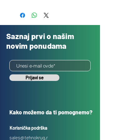
Besplatno
Saznaj prvi o našim
novim ponudama
Prijavi se
Kako možemo da ti pomognemo?
Korisnička podrška
sales@tehnokrug.r