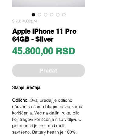
SKU: #000274
Apple iPhone 11 Pro
64GB - Silver
Price
45.800,00 RSD
Prodat
Stanje uređaja
Odlično
. Ovaj uređaj je odlično
očuvan sa samo blagim naznakama
korišćenja. Već na daljini ruke, bilo
koji tragovi korišćenja nisu vidljivi. U
potpunosti je testiran i radi
savršeno. Battery health je 100%.