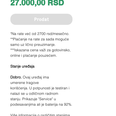
Price
27.000,00 RSD
Prodat
*Na rate već od 2700 rsd/mesečno.
**Plaćanje na rate za sada moguće
samo uz lično preuzimanje.
***Iskazana cena važi za gotovinsko,
online i plaćanje pouzećem.
Stanje uređaja
Dobro.
Ovaj uređaj ima
umerene tragove
korišćenja. U potpunosti je testiran i
nalazi se u odličnom radnom
stanju. Prikazuje "Service" u
podesavanjima ali je baterija na 92%.
Više informacija o različitim stanjima