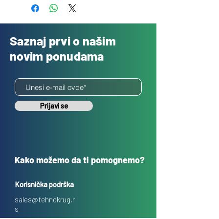
Saznaj prvi o našim
novim ponudama
Prijavi se
Kako možemo da ti pomognemo?
Korisnička podrška
sales@tehnokrug.r
s