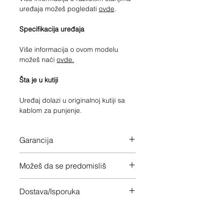
uređaja možeš pogledati
ovde
.
Specifikacija uređaja
Više informacija o ovom modelu
možeš naći
ovde.
Šta je u kutiji
Uređaj dolazi u originalnoj kutiji sa
kablom za punjenje.
Garancija
12 meseci garancije na ceo uređaj
Možeš da se predomisliš
Imaš 14 dana da vratiš uređaj ukoliko
Dostava/Isporuka
nisi zadovoljan
Besplatno