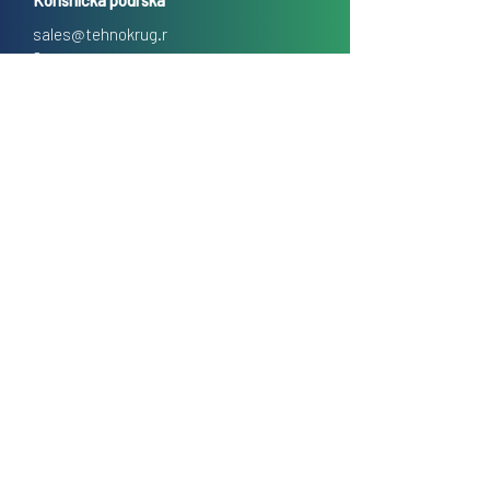
Korisnička podrška
sales@tehnokrug.r
s
Adresa za lično preuzimanje:
Kosovska 17 (ulaz iz Kondine),
Beograd, Srbija
O nama
Kontakt
Česta pitanja
Uslovi prodaje na daljinu
Politika privatnosti
Kolačići (cookies)