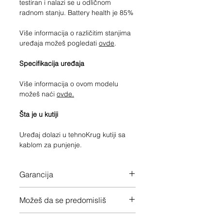
testiran i nalazi se u odličnom
radnom stanju. Battery health je 85%
Više informacija o različitim stanjima
uređaja možeš pogledati
ovde
.
Specifikacija uređaja
Više informacija o ovom modelu
možeš naći
ovde.
Šta je u kutiji
Uređaj dolazi u tehnoKrug kutiji sa
kablom za punjenje.
Garancija
12 meseci garancije na ceo uređaj
Možeš da se predomisliš