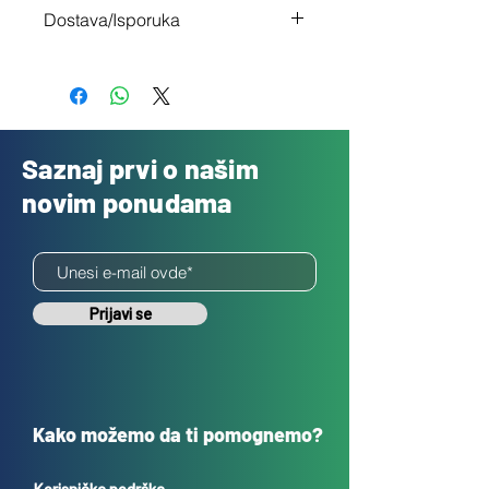
Imaš 14 dana da vratiš uređaj ukoliko
Dostava/Isporuka
nisi zadovoljan
Besplatno
Saznaj prvi o našim
novim ponudama
Prijavi se
Kako možemo da ti pomognemo?