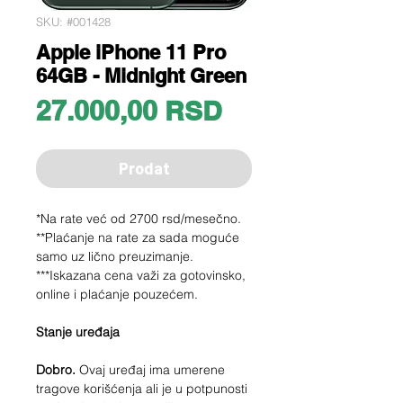
SKU: #001428
Apple iPhone 11 Pro
64GB - Midnight Green
Price
27.000,00 RSD
Prodat
*Na rate već od 2700 rsd/mesečno.
**Plaćanje na rate za sada moguće
samo uz lično preuzimanje.
***Iskazana cena važi za gotovinsko,
online i plaćanje pouzećem.
Stanje uređaja
Dobro.
Ovaj uređaj ima umerene
tragove korišćenja ali je u potpunosti