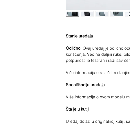
Stanje uređaja
Odlično
. Ovaj uređaj je odlično 
korišćenja. Već na daljini ruke, bilo
potpunosti je testiran i radi savrše
Više informacija o različitim stan
Specifikacija uređaja
Više informacija o ovom modelu 
Šta je u kutiji
Uređaj dolazi u originalnoj kutiji, 