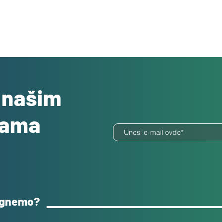
o našim
dama
ognemo?