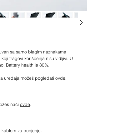
očuvan sa samo blagim naznakama
 koji tragovi korišćenja nisu vidljivi. U
no. Battery health je 80%.
jima uređaja možeš pogledati
ovde
.
možeš naći
ovde
.
sa kablom za punjenje.