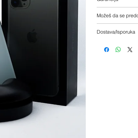
12 meseci garancije
Možeš da se predo
Imaš 14 dana da vrati
Dostava/Isporuka
Besplatno