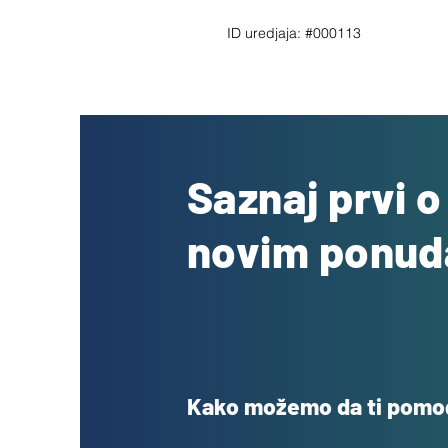
ID uredjaja:
#000113
Saznaj prvi 
novim ponu
Kako možemo da ti pom