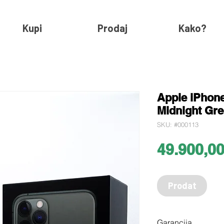
Kupi
Prodaj
Kako?
Apple iPhone
Midnight Gr
SKU: #000113
49.900,0
Prodat
Garancija