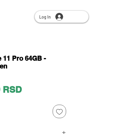
Log In
 11 Pro 64GB -
een
Price
0 RSD