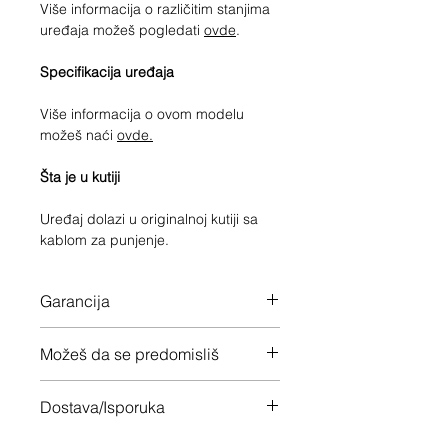
Više informacija o različitim stanjima
uređaja možeš pogledati
ovde
.
Specifikacija uređaja
Više informacija o ovom modelu
možeš naći
ovde.
Šta je u kutiji
Uređaj dolazi u originalnoj kutiji sa
kablom za punjenje.
Garancija
12 meseci garancije na ceo uređaj
Možeš da se predomisliš
Imaš 14 dana da vratiš uređaj ukoliko
Dostava/Isporuka
nisi zadovoljan
Besplatno