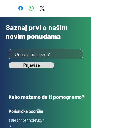
Saznaj prvi o našim
novim ponudama
Prijavi se
Kako možemo da ti pomognemo?
Korisnička podrška
sales@tehnokrug.r
s