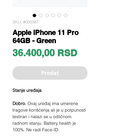
SKU: #000387
Apple iPhone 11 Pro
64GB - Green
Price
36.400,00 RSD
Prodat
Stanje uređaja
Dobro.
Ovaj uređaj ima umerene
tragove korišćenja ali je u potpunosti
testiran i nalazi se u odličnom
radnom stanju. Battery health je
100%. Ne radi Face-ID.