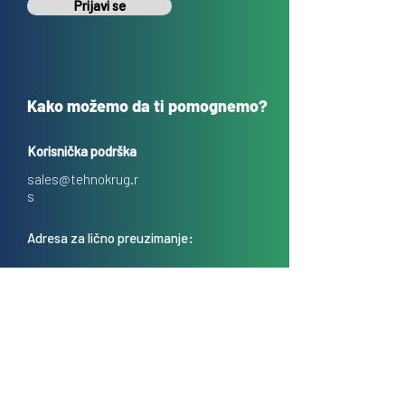
Prijavi se
Kako možemo da ti pomognemo?
Korisnička podrška
sales@tehnokrug.r
s
Adresa za lično preuzimanje:
Kosovska 17 (ulaz iz Kondine),
Beograd, Srbija
O nama
Kontakt