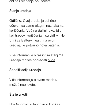
online i plaćanje pouzećem.
Stanje uređaja
Odlično
. Ovaj uređaj je odlično
očuvan sa samo blagim naznakama
korišćenja. Već na daljini ruke, bilo
koji tragovi korišćenja nisu vidljivi. Ne
brini za Battery Health na ovom
uredjaju je potpuno nova baterija.
Više informacija o različitim stanjima
uređaja možeš pogledati
ovde
.
Specifikacija uređaja
Više informacija o ovom modelu
možeš naći
ovde.
Šta je u kutiji
Uređaj dolazi u tehnokrug kutiji sa