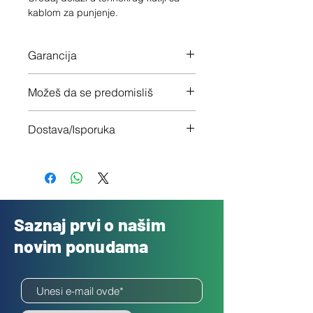
kablom za punjenje.
Garancija
12 meseci garancije na ceo uređaj
Možeš da se predomisliš
Imaš 14 dana da vratiš uređaj ukoliko
Dostava/Isporuka
nisi zadovoljan
Besplatno
Saznaj prvi o našim
novim ponudama