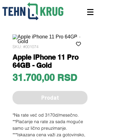
SKU: #001074
Apple iPhone 11 Pro
64GB - Gold
Price
31.700,00 RSD
Prodat
*Na rate već od 3170d/mesečno.
**Plaćanje na rate za sada moguće
samo uz lično preuzimanje.
***Iskazana cena važi za gotovinsko,