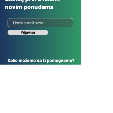
novim ponudama
Prijavi se
Kako možemo da ti pomognemo?
Korisnička podrška
sales@tehnokrug.r
s
Adresa za lično preuzimanje:
Kosovska 17 (ulaz iz Kondine),
Beograd, Srbija