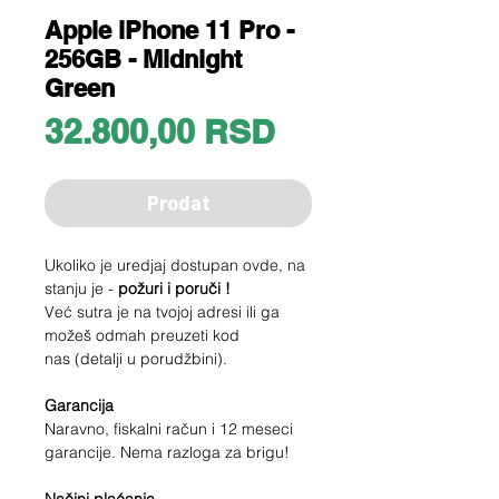
Apple iPhone 11 Pro -
256GB - Midnight
Green
Price
32.800,00 RSD
Prodat
Ukoliko je uredjaj dostupan ovde, na
stanju je -
požuri i poruči !
Već sutra je na tvojoj adresi ili ga
možeš odmah preuzeti kod
nas (detalji u porudžbini).
Garancija
Naravno, fiskalni račun i 12 meseci
garancije. Nema razloga za brigu!