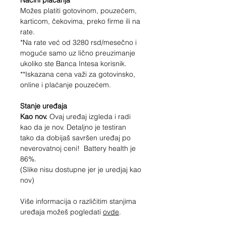
Načini plaćanja
Možes platiti gotovinom, pouzećem,
karticom, čekovima, preko firme ili na
rate.
*Na rate već od
3280
rsd/mesečno i
moguće samo uz lično preuzimanje
ukoliko ste Banca Intesa korisnik.
**Iskazana cena važi za gotovinsko,
online i plaćanje pouzećem.
Stanje uređaja
Kao nov.
Ovaj uređaj izgleda i radi
kao da je nov. Detaljno je testiran
tako da dobijaš savršen uređaj po
neverovatnoj ceni! Battery health je
86%.
(Slike nisu dostupne jer je uredjaj kao
nov)
Više informacija o različitim stanjima
uređaja možeš pogledati
ovde
.