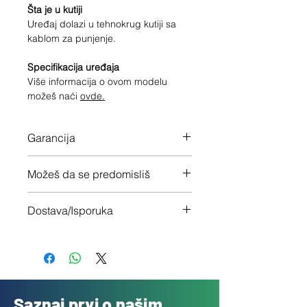
Šta je u kutiji
Uređaj dolazi u tehnokrug kutiji sa
kablom za punjenje.
Specifikacija uređaja
Više informacija o ovom modelu
možeš naći
ovde.
Garancija
12 meseci garancije na ceo uređaj
Možeš da se predomisliš
Imaš 14 dana da vratiš uređaj ukoliko
Dostava/Isporuka
nisi zadovoljan
Besplatno (Danas za sutra)
Saznaj prvi o našim