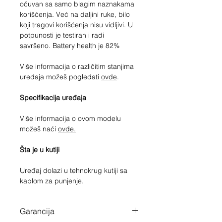
očuvan sa samo blagim naznakama
korišćenja. Već na daljini ruke, bilo
koji tragovi korišćenja nisu vidljivi. U
potpunosti je testiran i radi
savršeno. Battery health je 82%
Više informacija o različitim stanjima
uređaja možeš pogledati
ovde
.
Specifikacija uređaja
Više informacija o ovom modelu
možeš naći
ovde.
Šta je u kutiji
Uređaj dolazi u tehnokrug kutiji sa
kablom za punjenje.
Garancija