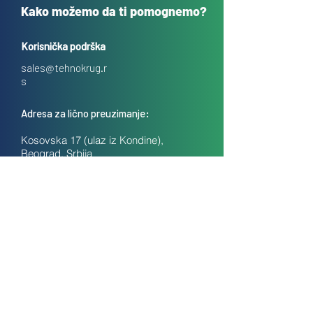
Kako možemo da ti pomognemo?
Korisnička podrška
sales@tehnokrug.r
s
Adresa za lično preuzimanje:
Kosovska 17 (ulaz iz Kondine),
Beograd, Srbija
O nama
Kontakt
Česta pitanja
Uslovi prodaje na daljinu
Politika privatnosti