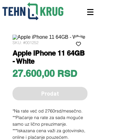
SKU: #001252
Apple iPhone 11 64GB
- White
Price
27.600,00 RSD
Prodat
*Na rate već od 2760rsd/mesečno.
**Plaćanje na rate za sada moguće
samo uz lično preuzimanje.
***Iskazana cena važi za gotovinsko,
online i plaćanje pouzećem.