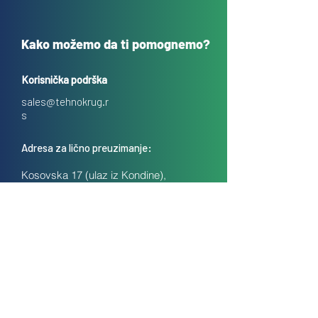
Kako možemo da ti pomognemo?
Korisnička podrška
sales@tehnokrug.r
s
Adresa za lično preuzimanje:
Kosovska 17 (ulaz iz Kondine),
Beograd, Srbija
O nama
Kontakt
Česta pitanja