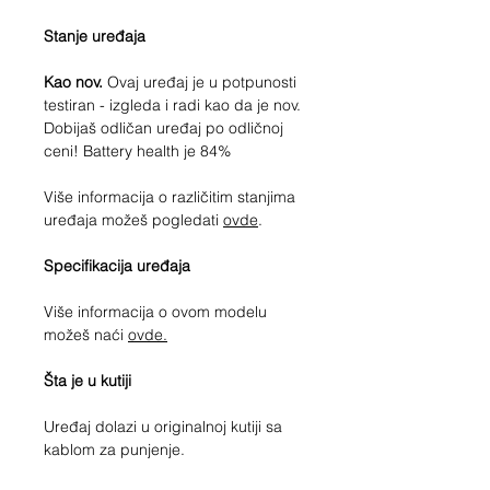
Stanje uređaja
Kao nov.
Ovaj uređaj je u potpunosti
testiran - izgleda i radi kao da je nov.
Dobijaš odličan uređaj po odličnoj
ceni! Battery health je 84%
Više informacija o različitim stanjima
uređaja možeš pogledati
ovde
.
Specifikacija uređaja
Više informacija o ovom modelu
možeš naći
ovde.
Šta je u kutiji
Uređaj dolazi u originalnoj kutiji sa
kablom za punjenje.