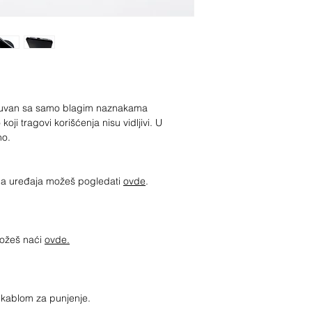
očuvan sa samo blagim naznakama
 koji tragovi korišćenja nisu vidljivi. U
no.
jima uređaja možeš pogledati
ovde
.
možeš naći
ovde.
sa kablom za punjenje.