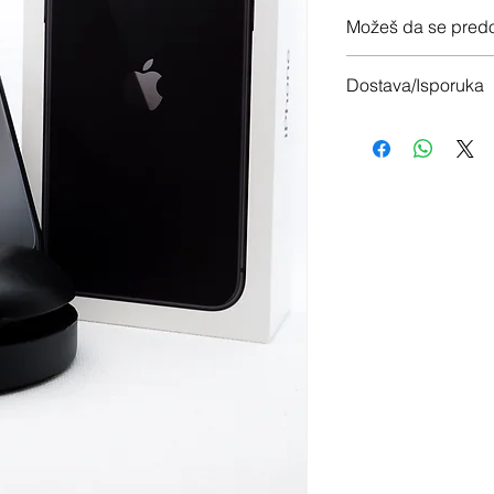
12 meseci garancije
Možeš da se predo
Imaš 14 dana da vrati
Dostava/Isporuka
Besplatno