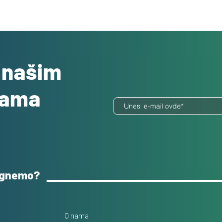
o našim
dama
ognemo?
O nama