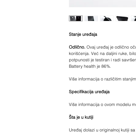
Stanje uređaja
Odlično.
Ovaj uređaj je odlično 
korišćenja. Već na daljini ruke, bilo
potpunosti je testiran i radi savrše
Battery health je 86%.
Više informacija o različitim stan
Specifikacija uređaja
Više informacija o ovom modelu 
Šta je u kutiji
Uređaj dolazi u originalnoj kutiji 