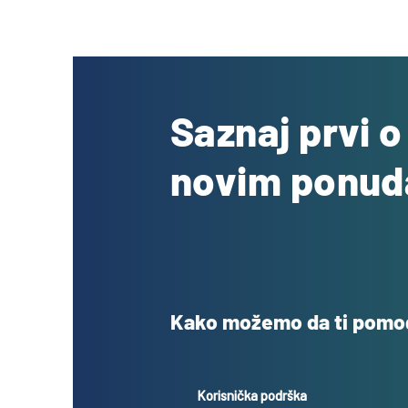
Saznaj prvi 
novim ponu
Kako možemo da ti pom
Korisnička podrška