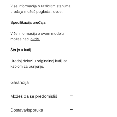
Više informacija o različitim stanjima
uređaja možeš pogledati
ovde
.
Specifikacija uređaja
Više informacija o ovom modelu
možeš naći
ovde.
Šta je u kutiji
Uređaj dolazi u originalnoj kutiji sa
kablom za punjenje.
Garancija
12 meseci garancije na ceo uređaj
Možeš da se predomisliš
Imaš 14 dana da vratiš uređaj ukoliko
Dostava/Isporuka
nisi zadovoljan