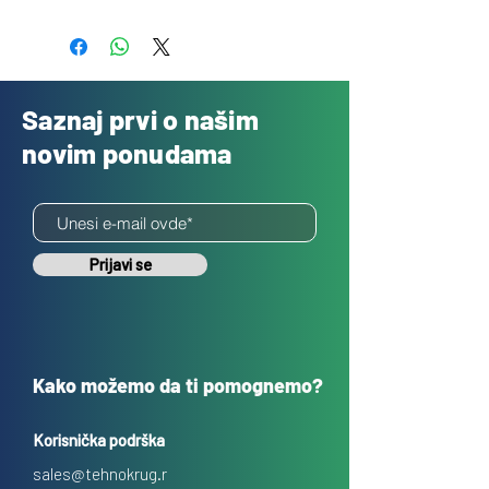
Besplatno
Saznaj prvi o našim
novim ponudama
Prijavi se
Kako možemo da ti pomognemo?
Korisnička podrška
sales@tehnokrug.r