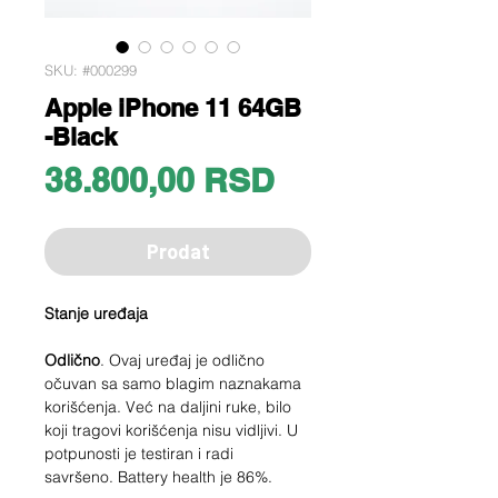
SKU: #000299
Apple iPhone 11 64GB
-Black
Price
38.800,00 RSD
Prodat
Stanje uređaja
Odlično
. Ovaj uređaj je odlično
očuvan sa samo blagim naznakama
korišćenja. Već na daljini ruke, bilo
koji tragovi korišćenja nisu vidljivi. U
potpunosti je testiran i radi
savršeno. Battery health je 86%.