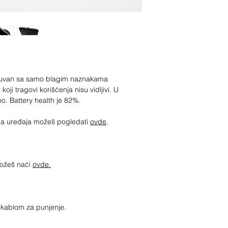
očuvan sa samo blagim naznakama
 koji tragovi korišćenja nisu vidljivi. U
no. Battery health je 82%.
jima uređaja možeš pogledati
ovde
.
možeš naći
ovde.
sa kablom za punjenje.