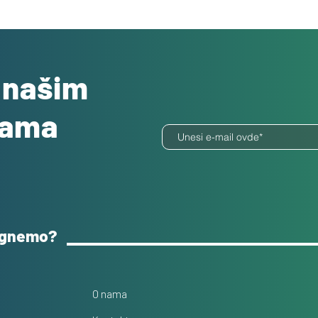
o našim
dama
ognemo?
O nama