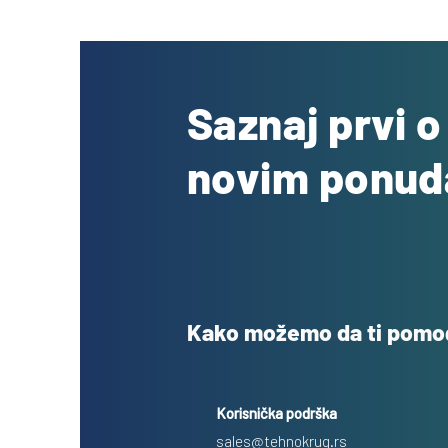
Saznaj prvi 
novim ponu
Kako možemo da ti pom
Korisnička podrška
sales@tehnokrug.rs