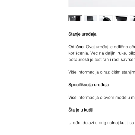
Stanje uređaja
Odlično
. Ovaj uređaj je odlično 
korišćenja. Već na daljini ruke, bilo
potpunosti je testiran i radi savrše
Više informacija o različitim stan
Specifikacija uređaja
Više informacija o ovom modelu 
Šta je u kutiji
Uređaj dolazi u originalnoj kutiji 