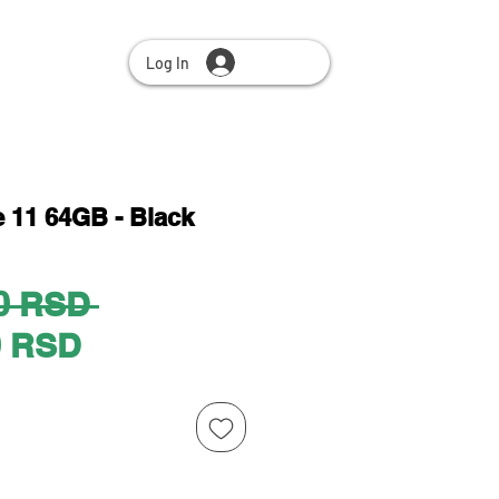
Log In
 11 64GB - Black
Regular
0 RSD 
Sale
Price
0 RSD
Price