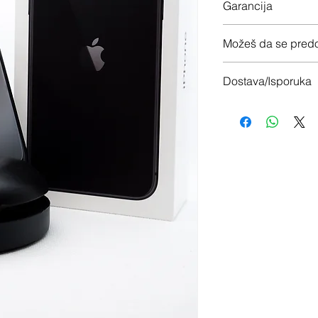
Garancija
12 meseci garancije
Možeš da se predo
Imaš 14 dana da vrati
Dostava/Isporuka
Besplatno