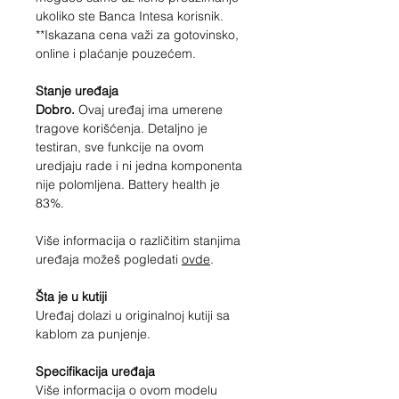
ukoliko ste Banca Intesa korisnik.
**Iskazana cena važi za gotovinsko,
online i plaćanje pouzećem.
Stanje uređaja
Dobro.
Ovaj uređaj ima umerene
tragove korišćenja. Detaljno je
testiran, sve funkcije na ovom
uredjaju rade i ni jedna komponenta
nije polomljena. Battery health je
83%.
Više informacija o različitim stanjima
uređaja možeš pogledati
ovde
.
Šta je u kutiji
Uređaj dolazi u originalnoj kutiji sa
kablom za punjenje.
Specifikacija uređaja
Više informacija o ovom modelu