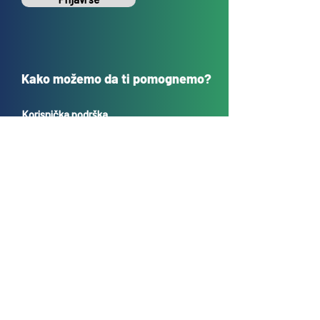
Kako možemo da ti pomognemo?
Korisnička podrška
sales@tehnokrug.r
s
Adresa za lično preuzimanje:
Kosovska 17 (ulaz iz Kondine),
Beograd, Srbija
O nama
Kontakt