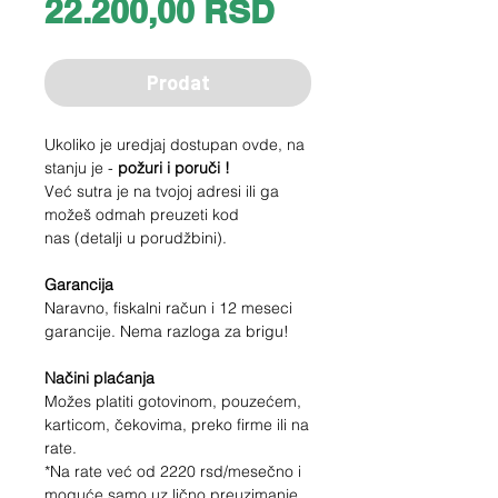
Price
22.200,00 RSD
Prodat
Ukoliko je uredjaj dostupan ovde, na
stanju je -
požuri i poruči !
Već sutra je na tvojoj adresi ili ga
možeš odmah preuzeti kod
nas (detalji u porudžbini).
Garancija
Naravno, fiskalni račun i 12 meseci
garancije. Nema razloga za brigu!
Načini plaćanja
Možes platiti gotovinom, pouzećem,
karticom, čekovima, preko firme ili na
rate.
*Na rate već od
2220
rsd/mesečno i
moguće samo uz lično preuzimanje