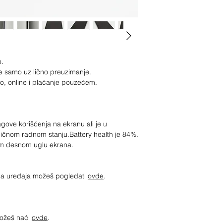
o.
e samo uz lično preuzimanje.
ko, online i plaćanje pouzećem.
ragove korišćenja na ekranu ali je u
odličnom radnom stanju.Battery health je 84%.
jem desnom uglu ekrana.
jima uređaja možeš pogledati
ovde
.
možeš naći
ovde
.