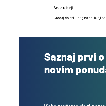
Šta je u kutiji
Uređaj dolazi u originalnoj kutiji 
Saznaj prvi 
novim ponu