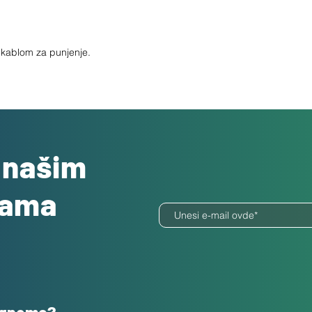
sa kablom za punjenje.
o našim
dama