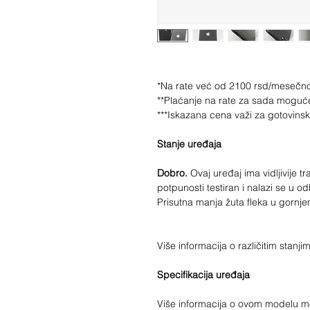
*Na rate već od 2100 rsd/mesečn
**Plaćanje na rate za sada moguć
***Iskazana cena važi za gotovins
Stanje uređaja
Dobro.
Ovaj uređaj ima vidljivije t
potpunosti testiran i nalazi se u 
Prisutna manja žuta fleka u gorn
Više informacija o različitim stan
Specifikacija uređaja
Više informacija o ovom modelu 