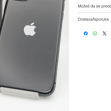
12 meseci garancije
Možeš da se predo
Imaš 14 dana da vrati
Dostava/Isporuka
Besplatno