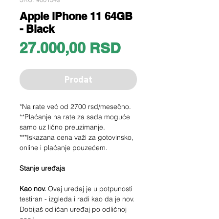
Apple iPhone 11 64GB
- Black
Price
27.000,00 RSD
Prodat
*Na rate već od 2700 rsd/mesečno.
**Plaćanje na rate za sada moguće
samo uz lično preuzimanje.
***Iskazana cena važi za gotovinsko,
online i plaćanje pouzećem.
Stanje uređaja
Kao nov.
Ovaj uređaj je u potpunosti
testiran - izgleda i radi kao da je nov.
Dobijaš odličan uređaj po odličnoj