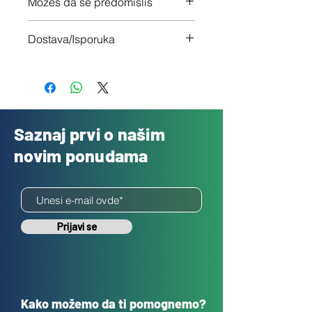
Možeš da se predomisliš
Imaš 14 dana da vratiš uređaj ukoliko
Dostava/Isporuka
nisi zadovoljan
Besplatno
Saznaj prvi o našim
novim ponudama
Prijavi se
Kako možemo da ti pomognemo?