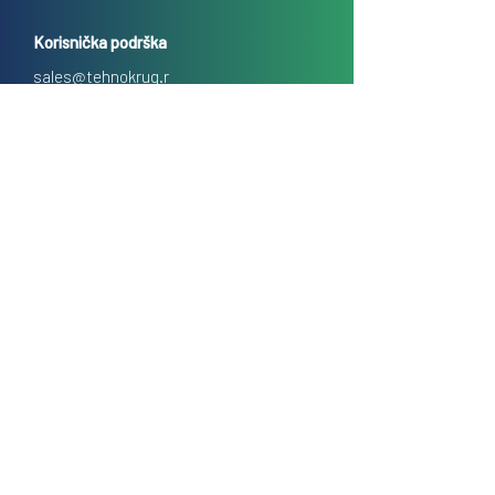
Korisnička podrška
sales@tehnokrug.r
s
Adresa za lično preuzimanje:
Kosovska 17 (ulaz iz Kondine),
Beograd, Srbija
O nama
Kontakt
Česta pitanja
Uslovi prodaje na daljinu
Politika privatnosti