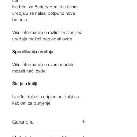
ceni!
Ne brini za Battery Health u ovom
uredjaju se nalazi potpuno nova
baterija.
Više informacija o različitim stanjima
uređaja možeš pogledati
ovde
.
Specifikacija uređaja
Više informacija o ovom modelu
možeš naći
ovde
.
Šta je u kutiji
Uređaj dolazi u originalnoj kutiji sa
kablom za punjenje.
Garancija
12 meseci garancije na ceo uređaj