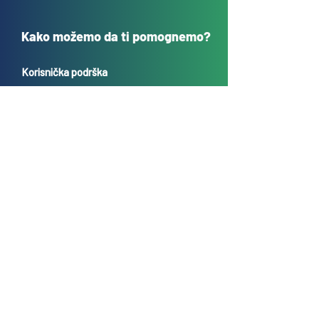
Kako možemo da ti pomognemo?
Korisnička podrška
sales@tehnokrug.r
s
Adresa za lično preuzimanje:
Kosovska 17 (ulaz iz Kondine),
Beograd, Srbija
O nama
Kontakt
Česta pitanja
Uslovi prodaje na daljinu