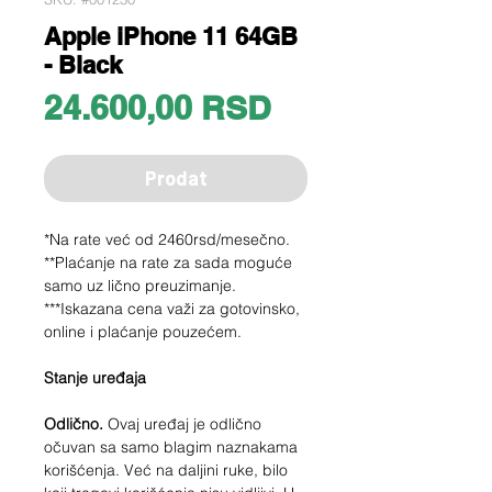
Apple iPhone 11 64GB
- Black
Price
24.600,00 RSD
Prodat
*Na rate već od 2460rsd/mesečno.
**Plaćanje na rate za sada moguće
samo uz lično preuzimanje.
***Iskazana cena važi za gotovinsko,
online i plaćanje pouzećem.
Stanje uređaja
Odlično.
Ovaj uređaj je odlično
očuvan sa samo blagim naznakama
korišćenja. Već na daljini ruke, bilo