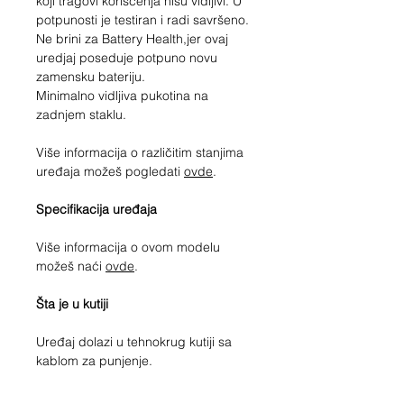
koji tragovi korišćenja nisu vidljivi. U
potpunosti je testiran i radi savršeno.
Ne brini za Battery Health,jer ovaj
uredjaj poseduje potpuno novu
zamensku bateriju.
Minimalno vidljiva pukotina na
zadnjem staklu.
Više informacija o različitim stanjima
uređaja možeš pogledati
ovde
.
Specifikacija uređaja
Više informacija o ovom modelu
možeš naći
ovde
.
Šta je u kutiji
Uređaj dolazi u tehnokrug kutiji sa
kablom za punjenje.