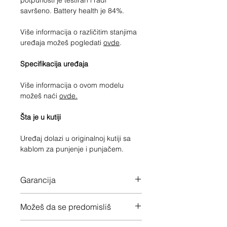
potpunosti je testiran i radi
savršeno. Battery health je 84%.
Više informacija o različitim stanjima
uređaja možeš pogledati
ovde
.
Specifikacija uređaja
Više informacija o ovom modelu
možeš naći
ovde.
Šta je u kutiji
Uređaj dolazi u originalnoj kutiji sa
kablom za punjenje i punjačem.
Garancija
12 meseci garancije na ceo uređaj
Možeš da se predomisliš
Imaš 14 dana da vratiš uređaj ukoliko