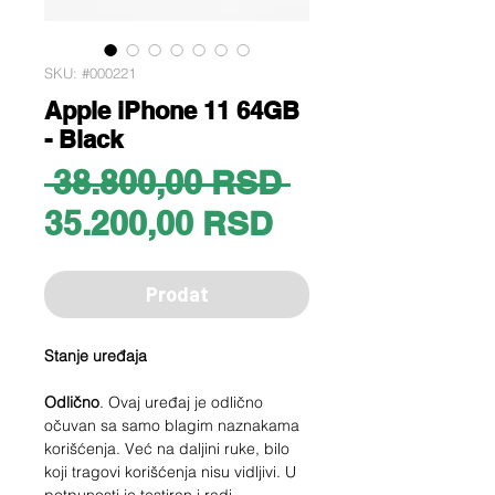
SKU: #000221
Apple iPhone 11 64GB
- Black
Regular
 38.800,00 RSD 
Sale
Price
35.200,00 RSD
Price
Prodat
Stanje uređaja
Odlično
. Ovaj uređaj je odlično
očuvan sa samo blagim naznakama
korišćenja. Već na daljini ruke, bilo
koji tragovi korišćenja nisu vidljivi. U