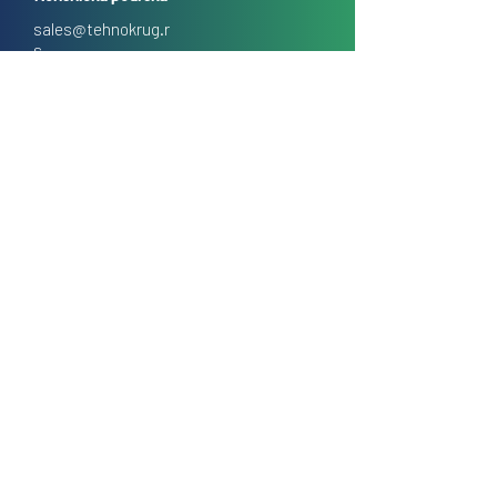
sales@tehnokrug.r
s
Adresa za lično preuzimanje:
Kosovska 17 (ulaz iz Kondine),
Beograd, Srbija
O nama
Kontakt
Česta pitanja
Uslovi prodaje na daljinu
Politika privatnosti
Kolačići (cookies)