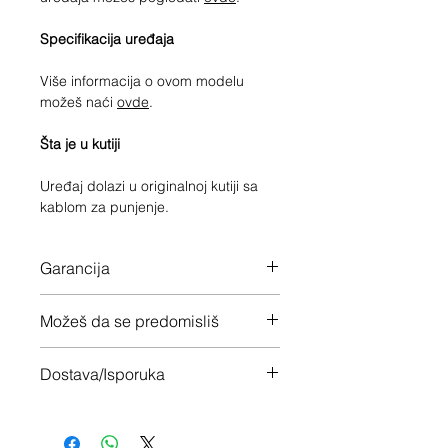
Specifikacija uređaja
Više informacija o ovom modelu
možeš naći
ovde
.
Šta je u kutiji
Uređaj dolazi u originalnoj kutiji sa
kablom za punjenje.
Garancija
12 meseci garancije na ceo uređaj
Možeš da se predomisliš
Imaš 14 dana da vratiš uređaj ukoliko
Dostava/Isporuka
nisi zadovoljan
Besplatno