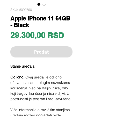
SKU: #000790
Apple iPhone 11 64GB
- Black
Price
29.300,00 RSD
Prodat
Stanje uređaja
Odlično.
Ovaj uređaj je odlično
očuvan sa samo blagim naznakama
korišćenja. Već na daljini ruke, bilo
koji tragovi korišćenja nisu vidljivi. U
potpunosti je testiran i radi savršeno.
Više informacija o različitim stanjima
uređaja možeš pogledati
ovde
.