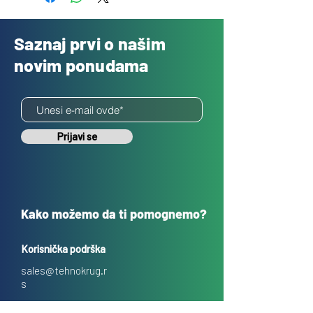
Saznaj prvi o našim
novim ponudama
Prijavi se
Kako možemo da ti pomognemo?
Korisnička podrška
sales@tehnokrug.r
s