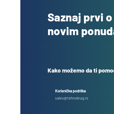
Saznaj prvi 
novim ponu
Kako možemo da ti pom
Korisnička podrška
sales@tehnokrug.rs