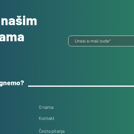
o našim
dama
ognemo?
O nama
Kontakt
Česta pitanja