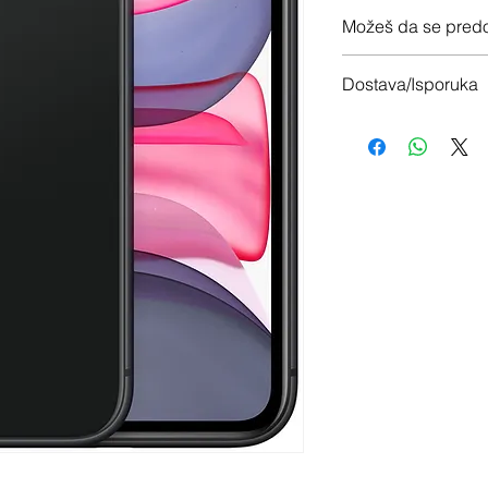
12 meseci garancije
Možeš da se predo
Imaš 14 dana da vrati
Dostava/Isporuka
Besplatno