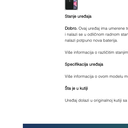
Stanje uređaja
Dobro.
Ovaj uređaj ima umerene tra
i nalazi se u odličnom radnom stan
nalazi potpuno nova baterija.
Više informacija o različitim stan
Specifikacija uređaja
Više informacija o ovom modelu 
Šta je u kutiji
Uređaj dolazi u originalnoj kutiji 