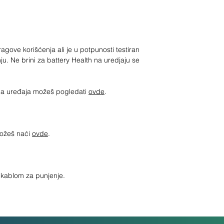
gove korišćenja ali je u potpunosti testiran
ju. Ne brini za battery Health na uredjaju se
jima uređaja možeš pogledati
ovde
.
možeš naći
ovde
.
sa kablom za punjenje.