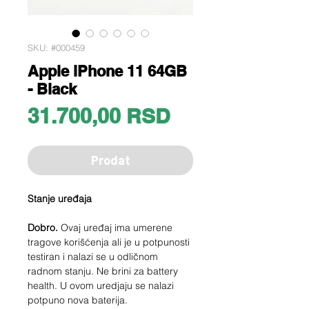
SKU: #000459
Apple iPhone 11 64GB
- Black
Price
31.700,00 RSD
Prodat
Stanje uređaja
Dobro.
Ovaj uređaj ima umerene
tragove korišćenja ali je u potpunosti
testiran i nalazi se u odličnom
radnom stanju. Ne brini za battery
health. U ovom uredjaju se nalazi
potpuno nova baterija.