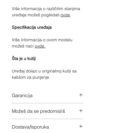
Više informacija o različitim stanjima
uređaja možeš pogledati
ovde
.
Specifikacija uređaja
Više informacija o ovom modelu
možeš naći
ovde.
Šta je u kutiji
Uređaj dolazi u originalnoj kutiji sa
kablom za punjenje.
Garancija
12 meseci garancije na ceo uređaj
Možeš da se predomisliš
Imaš 14 dana da vratiš uređaj ukoliko
Dostava/Isporuka
nisi zadovoljan