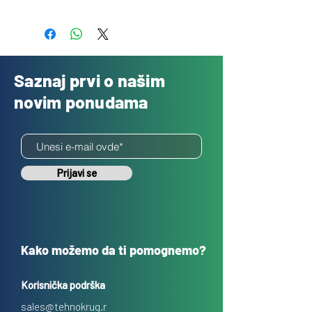
Besplatno
Saznaj prvi o našim
novim ponudama
Prijavi se
Kako možemo da ti pomognemo?
Korisnička podrška
sales@tehnokrug.r