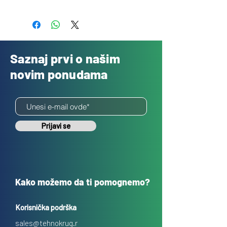
Besplatno
Saznaj prvi o našim
novim ponudama
Prijavi se
Kako možemo da ti pomognemo?
Korisnička podrška
sales@tehnokrug.r