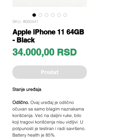
SKU: #000441
Apple iPhone 11 64GB
- Black
Price
34.000,00 RSD
Prodat
Stanje uređaja
Odlično.
Ovaj uređaj je odlično
očuvan sa samo blagim naznakama
korišćenja. Već na daljini ruke, bilo
koji tragovi korišćenja nisu vidljivi. U
potpunosti je testiran i radi savršeno.
Battery health je 85%.