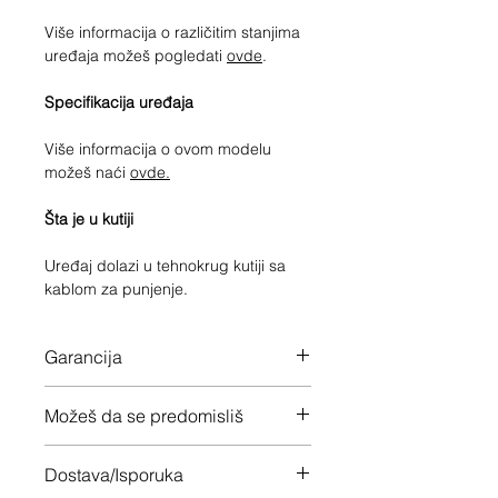
Više informacija o različitim stanjima
uređaja možeš pogledati
ovde
.
Specifikacija uređaja
Više informacija o ovom modelu
možeš naći
ovde.
Šta je u kutiji
Uređaj dolazi u tehnokrug kutiji sa
kablom za punjenje.
Garancija
12 meseci garancije na ceo uređaj
Možeš da se predomisliš
Imaš 14 dana da vratiš uređaj ukoliko
Dostava/Isporuka
nisi zadovoljan