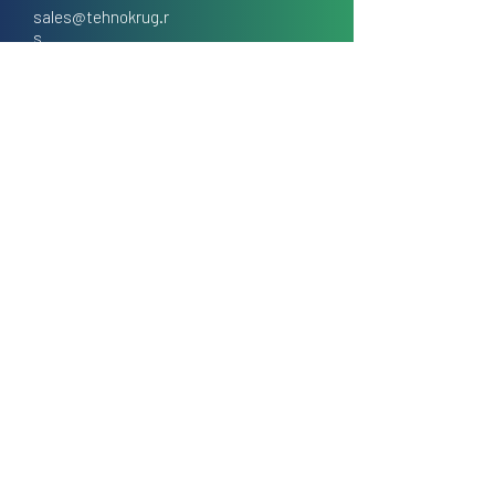
sales@tehnokrug.r
s
Adresa za lično preuzimanje:
Kosovska 17 (ulaz iz Kondine),
Beograd, Srbija
O nama
Kontakt
Česta pitanja
Uslovi prodaje na daljinu
Politika privatnosti
Kolačići (cookies)
Blog