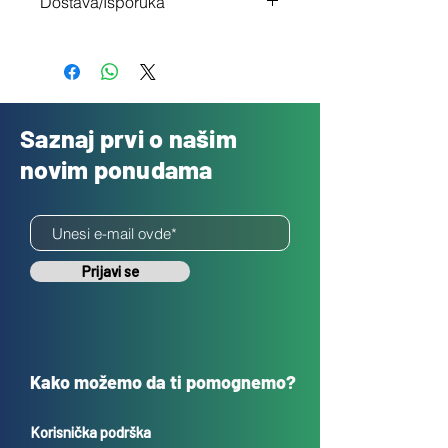
Dostava/Isporuka
nisi zadovoljan
Besplatno
Saznaj prvi o našim
novim ponudama
Prijavi se
Kako možemo da ti pomognemo?
Korisnička podrška