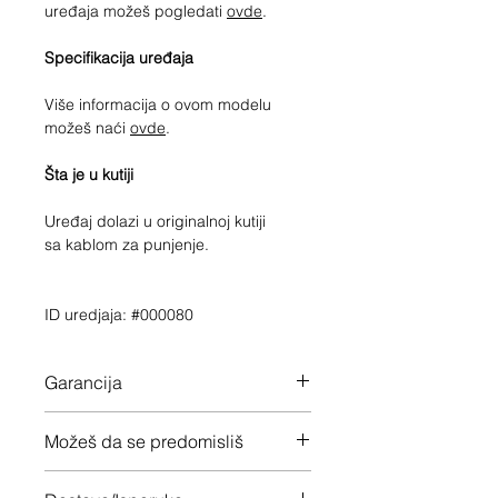
uređaja možeš pogledati
ovde
.
Specifikacija uređaja
Više informacija o ovom modelu
možeš naći
ovde
.
Šta je u kutiji
Uređaj dolazi u originalnoj kutiji
sa kablom za punjenje.
ID uredjaja: #000080
Garancija
12 meseci garancije na ceo uređaj
Možeš da se predomisliš
Imaš 14 dana da vratiš uređaj ukoliko