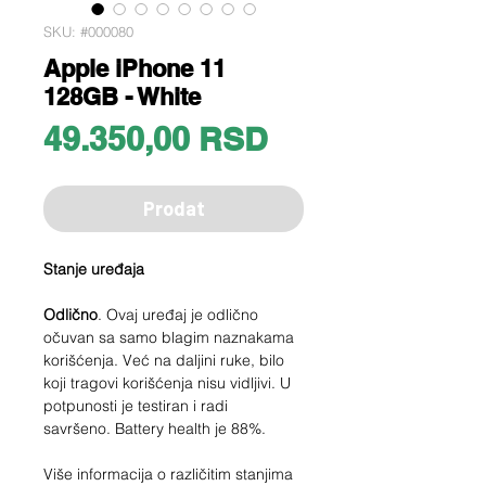
SKU: #000080
Apple iPhone 11
128GB - White
Price
49.350,00 RSD
Prodat
Stanje uređaja
Odlično
. Ovaj uređaj je odlično
očuvan sa samo blagim naznakama
korišćenja. Već na daljini ruke, bilo
koji tragovi korišćenja nisu vidljivi. U
potpunosti je testiran i radi
savršeno. Battery health je 88%.
Više informacija o različitim stanjima