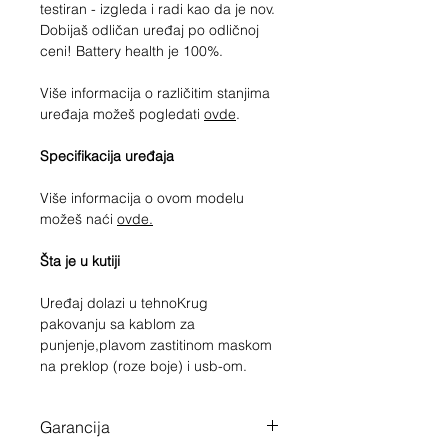
testiran - izgleda i radi kao da je nov.
Dobijaš odličan uređaj po odličnoj
ceni! Battery health je 100%.
Više informacija o različitim stanjima
uređaja možeš pogledati
ovde
.
Specifikacija uređaja
Više informacija o ovom modelu
možeš naći
ovde.
Šta je u kutiji
Uređaj dolazi u tehnoKrug
pakovanju sa kablom za
punjenje,plavom zastitinom maskom
na preklop (roze boje) i usb-om.
Garancija