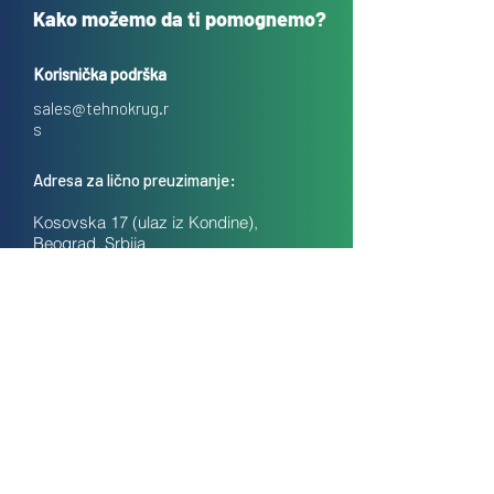
Kako možemo da ti pomognemo?
Korisnička podrška
sales@tehnokrug.r
s
Adresa za lično preuzimanje:
Kosovska 17 (ulaz iz Kondine),
Beograd, Srbija
O nama
Kontakt
Česta pitanja
Uslovi prodaje na daljinu
Politika privatnosti