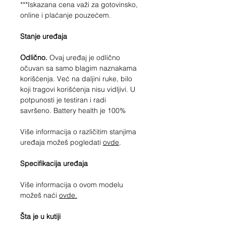
***Iskazana cena važi za gotovinsko,
online i plaćanje pouzećem.
Stanje uređaja
Odlično.
Ovaj uređaj je odlično
očuvan sa samo blagim naznakama
korišćenja. Već na daljini ruke, bilo
koji tragovi korišćenja nisu vidljivi. U
potpunosti je testiran i radi
savršeno. Battery health je 100%
Više informacija o različitim stanjima
uređaja možeš pogledati
ovde
.
Specifikacija uređaja
Više informacija o ovom modelu
možeš naći
ovde.
Šta je u kutiji