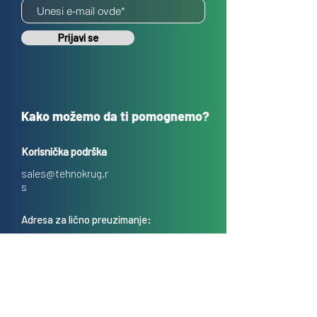
Prijavi se
Kako možemo da ti pomognemo?
Korisnička podrška
sales@tehnokrug.r
s
Adresa za lično preuzimanje:
Kosovska 17 (ulaz iz Kondine),
Beograd, Srbija
O nama