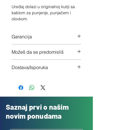
Uređaj dolazi u originalnoj kutiji sa
kablom za punjenje, punjačem i
olovkom.
Garancija
12 meseci garancije na ceo uređaj
Možeš da se predomisliš
Imaš 14 dana da vratiš uređaj ukoliko
Dostava/Isporuka
nisi zadovoljan
Besplatno
Saznaj prvi o našim
novim ponudama