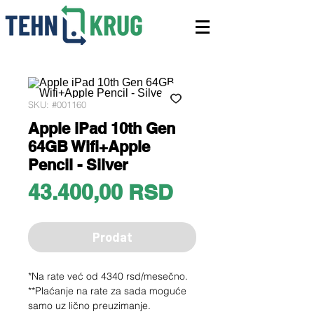
SKU: #001160
Apple iPad 10th Gen
64GB Wifi+Apple
Pencil - Silver
Price
43.400,00 RSD
Prodat
*Na rate već od 4340 rsd/mesečno.
**Plaćanje na rate za sada moguće
samo uz lično preuzimanje.