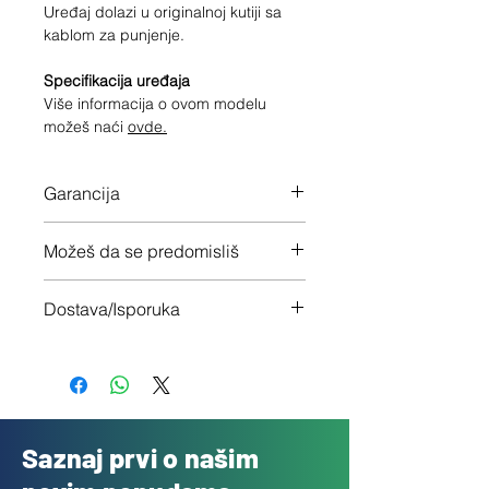
Uređaj dolazi u originalnoj kutiji sa
kablom za punjenje.
Specifikacija uređaja
Više informacija o ovom modelu
možeš naći
ovde.
Garancija
12 meseci garancije na ceo uređaj
Možeš da se predomisliš
Imaš 14 dana da vratiš uređaj ukoliko
Dostava/Isporuka
nisi zadovoljan
Besplatno (Danas za sutra)
Saznaj prvi o našim