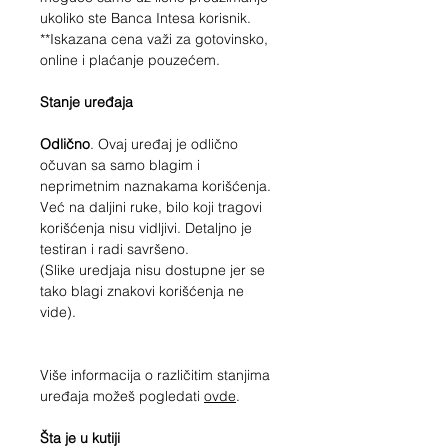
ukoliko ste Banca Intesa korisnik.
**Iskazana cena važi za gotovinsko,
online i plaćanje pouzećem.
Stanje uređaja
Odlično
. Ovaj uređaj je odlično
očuvan sa samo blagim i
neprimetnim naznakama korišćenja.
Već na daljini ruke, bilo koji tragovi
korišćenja nisu vidljivi. Detaljno je
testiran i radi savršeno.
(Slike uredjaja nisu dostupne jer se
tako blagi znakovi korišćenja ne
vide).
Više informacija o različitim stanjima
uređaja možeš pogledati
ovde
.
Šta je u kutiji