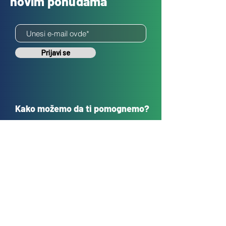
novim ponudama
Prijavi se
Kako možemo da ti pomognemo?
Korisnička podrška
sales@tehnokrug.r
s
Adresa za lično preuzimanje:
Kosovska 17 (ulaz iz Kondine),
Beograd, Srbija