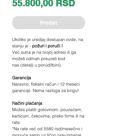
Price
55.800,00 RSD
Prodat
Ukoliko je uredjaj dostupan ovde, na
stanju je -
požuri i poruči !
Već sutra je na tvojoj adresi ili ga
možeš odmah preuzeti kod
nas (detalji u porudžbini).
Garancija
Naravno, fiskalni račun i 12 meseci
garancije. Nema razloga za brigu!
Načini plaćanja
Možes platiti gotovinom, pouzećem,
karticom, čekovima, preko firme ili na
rate.
*Na rate već od
5580
rsd/mesečno i
moguće samo uz lično preuzimanje