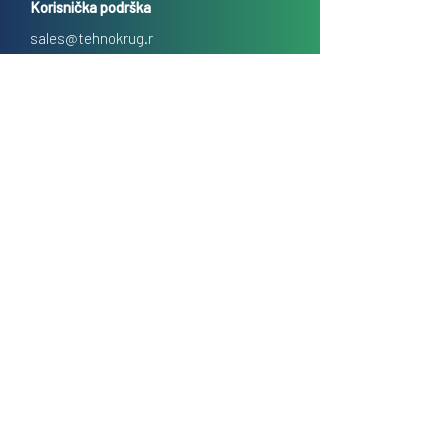
Korisnička podrška
sales@tehnokrug.r
s
Adresa za lično preuzimanje:
Kosovska 17 (ulaz iz Kondine),
Beograd, Srbija
O nama
Kontakt
Česta pitanja
Uslovi prodaje na daljinu
Politika privatnosti
Kolačići (cookies)