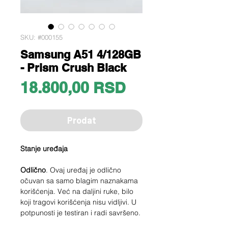
SKU: #000155
Samsung A51 4/128GB
- Prism Crush Black
Price
18.800,00 RSD
Prodat
Stanje uređaja
Odlično
. Ovaj uređaj je odlično
očuvan sa samo blagim naznakama
korišćenja. Već na daljini ruke, bilo
koji tragovi korišćenja nisu vidljivi. U
potpunosti je testiran i radi savršeno.