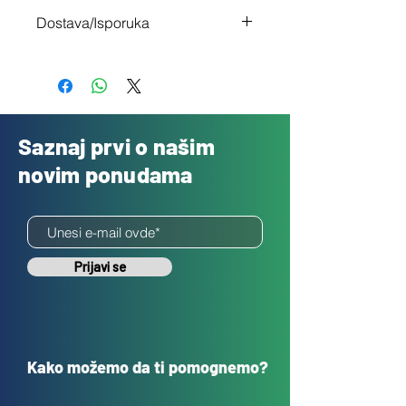
Imaš 14 dana da vratiš uređaj ukoliko
Dostava/Isporuka
nisi zadovoljan
Besplatno
Saznaj prvi o našim
novim ponudama
Prijavi se
Kako možemo da ti pomognemo?