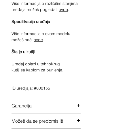
Više informacija o različitim stanjima
uređaja možeš pogledati
ovde
.
Specifikacija uređaja
Više informacija o ovom modelu
možeš naći
ovde
.
Šta je u kutiji
Uređaj dolazi u tehnoKrug
kutiji sa kablom za punjenje.
ID uredjaja: #000155
Garancija
12 meseci garancije na ceo uređaj
Možeš da se predomisliš