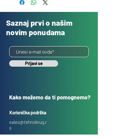
Saznaj prvi o našim
novim ponudama
Prijavi se
Kako možemo da ti pomognemo?
Korisnička podrška
sales@tehnokrug.r
s