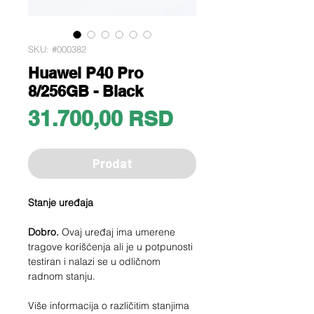
SKU: #000382
Huawei P40 Pro
8/256GB - Black
Price
31.700,00 RSD
Prodat
Stanje uređaja
Dobro.
Ovaj uređaj ima umerene
tragove korišćenja ali je u potpunosti
testiran i nalazi se u odličnom
radnom stanju.
Više informacija o različitim stanjima