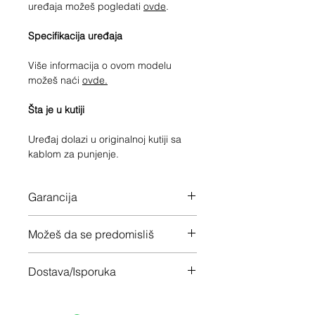
uređaja možeš pogledati
ovde
.
Specifikacija uređaja
Više informacija o ovom modelu
možeš naći
ovde.
Šta je u kutiji
Uređaj dolazi u originalnoj kutiji sa
kablom za punjenje.
Garancija
12 meseci garancije na ceo uređaj
Možeš da se predomisliš
Imaš 14 dana da vratiš uređaj ukoliko
Dostava/Isporuka
nisi zadovoljan
Besplatno