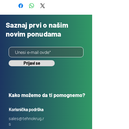
Saznaj prvi o našim
novim ponudama
Prijavi se
Kako možemo da ti pomognemo?
Korisnička podrška
sales@tehnokrug.r
s