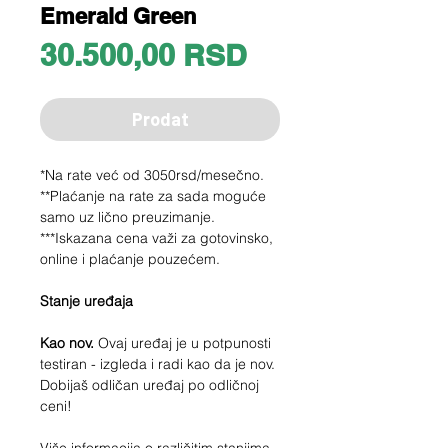
Emerald Green
Price
30.500,00 RSD
Prodat
*Na rate već od 3050rsd/mesečno.
**Plaćanje na rate za sada moguće
samo uz lično preuzimanje.
***Iskazana cena važi za gotovinsko,
online i plaćanje pouzećem.
Stanje uređaja
Kao nov.
Ovaj uređaj je u potpunosti
testiran - izgleda i radi kao da je nov.
Dobijaš odličan uređaj po odličnoj
ceni!