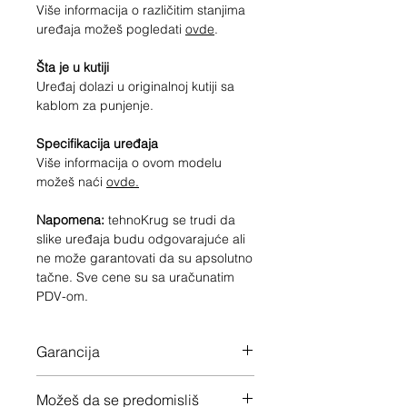
Više informacija o različitim stanjima
uređaja možeš pogledati
ovde
.
Šta je u kutiji
Uređaj dolazi u originalnoj kutiji sa
kablom za punjenje.
Specifikacija uređaja
Više informacija o ovom modelu
možeš naći
ovde.
Napomena:
tehnoKrug se trudi da
slike uređaja budu odgovarajuće ali
ne može garantovati da su apsolutno
tačne. Sve cene su sa uračunatim
PDV-om.
Garancija
12 meseci garancije na ceo uređaj
Možeš da se predomisliš