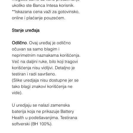
ukoliko ste Banca Intesa korisnik.
**Iskazana cena važi za gotovinsko,
online i plaćanje pouzećem.
Stanje uređaja
Odlično
. Ovaj uređaj je odlično
očuvan sa samo blagim i
neprimetnim naznakama korišćenja.
Već na daljini ruke, bilo koji tragovi
korišćenja nisu vidljivi. Detaljno je
testiran i radi savršeno.
(Slike uredjaja nisu dostupne jer se
tako blagi znakovi korišćenja ne
vide).
U uredjaju se nalazi zamenska
baterija koja ne prikazuje Battery
Health u podešavanjima. Testirana
softverski (BH 100%).