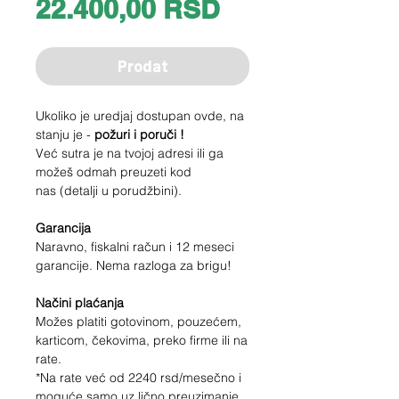
Price
22.400,00 RSD
Prodat
Ukoliko je uredjaj dostupan ovde, na
stanju je -
požuri i poruči !
Već sutra je na tvojoj adresi ili ga
možeš odmah preuzeti kod
nas (detalji u porudžbini).
Garancija
Naravno, fiskalni račun i 12 meseci
garancije. Nema razloga za brigu!
Načini plaćanja
Možes platiti gotovinom, pouzećem,
karticom, čekovima, preko firme ili na
rate.
*Na rate već od
2240
rsd/mesečno i
moguće samo uz lično preuzimanje